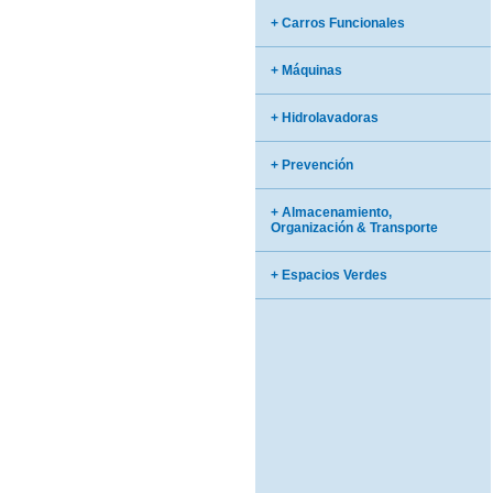
+ Carros Funcionales
+ Máquinas
+ Hidrolavadoras
+ Prevención
+ Almacenamiento,
Organización & Transporte
+ Espacios Verdes