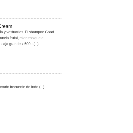
Cream
ría y vestuarios. El shampoo Good
ncia frutal, mientras que el
caja grande x 500u (...)
avado frecuente de todo (...)