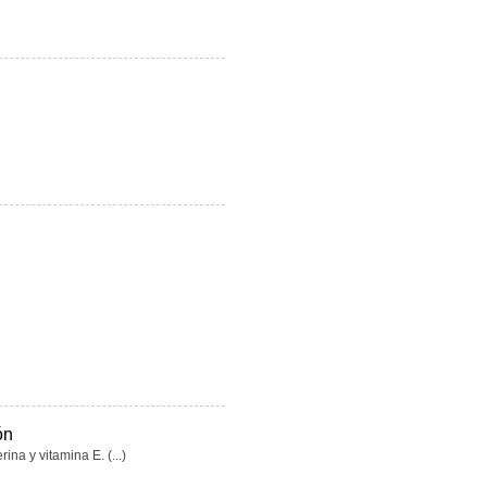
ón
na y vitamina E. (...)