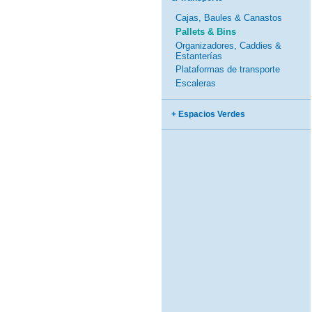
Cajas, Baules & Canastos
Pallets & Bins
Organizadores, Caddies &
Estanterías
Plataformas de transporte
Escaleras
+ Espacios Verdes