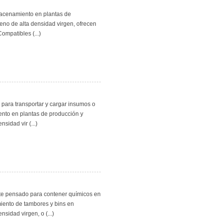
lmacenamiento en plantas de
leno de alta densidad virgen, ofrecen
Compatibles (...)
s para transportar y cargar insumos o
ento en plantas de producción y
sidad vir (...)
nte pensado para contener químicos en
iento de tambores y bins en
nsidad virgen, o (...)