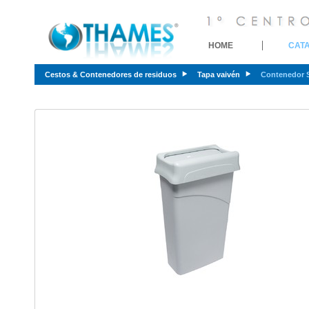
HOME
CAT
Cestos & Contenedores de residuos
Tapa vaivén
Contenedor 