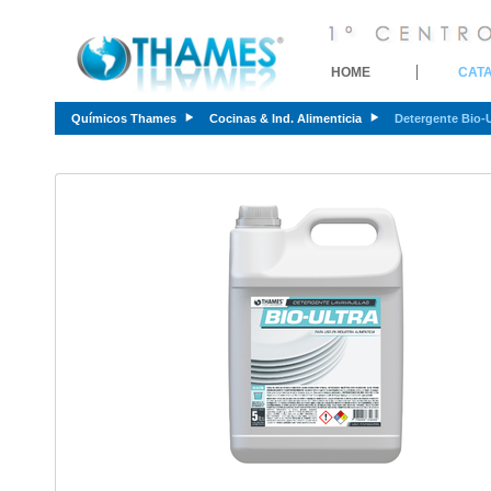
HOME
CAT
Químicos Thames
Cocinas & Ind. Alimenticia
Detergente Bio-U