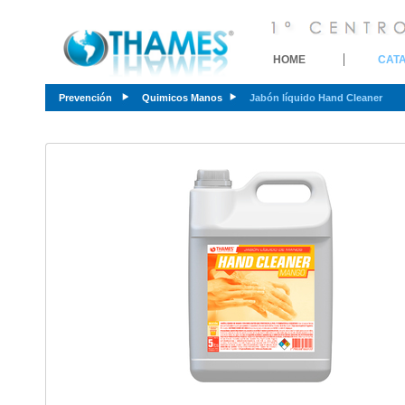
HOME
CAT
Prevención
Quimicos Manos
Jabón líquido Hand Cleaner