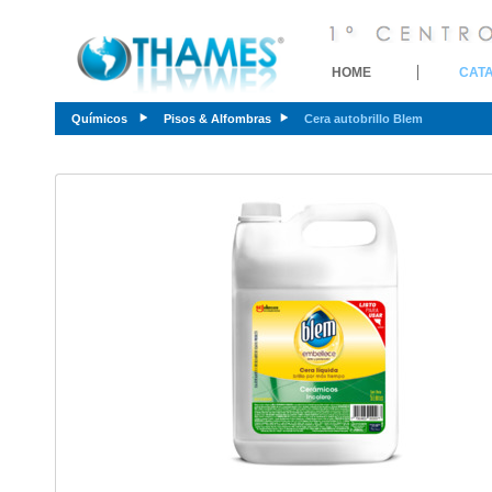
HOME
CAT
Químicos
Pisos & Alfombras
Cera autobrillo Blem