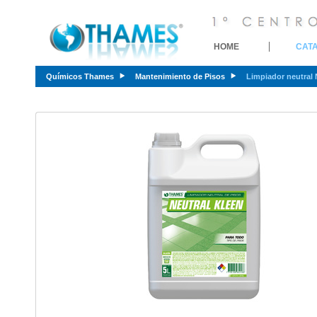
HOME
CAT
Químicos Thames
Mantenimiento de Pisos
Limpiador neutral 