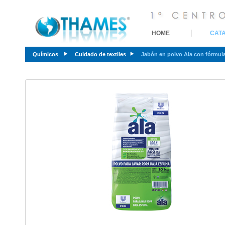
HOME
CAT
Químicos
Cuidado de textiles
Jabón en polvo Ala con fórmul