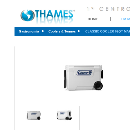
HOME
CAT
Gastronomía
Coolers & Termos
CLASSIC COOLER 62QT MAR