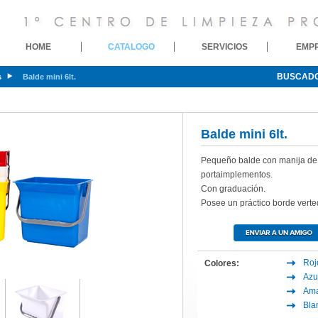
HOME
CATALOGO
SERVICIOS
EMP
BUSCAD
s
Balde mini 6lt.
Balde mini 6lt.
Pequeño balde con manija de p
portaimplementos.
Con graduación.
Posee un práctico borde verted
Roj
Colores:
Azu
Ama
Bla