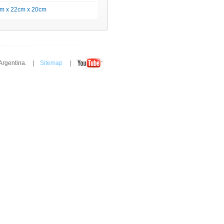
m x 22cm x 20cm
 Argentina. |
Sitemap
|