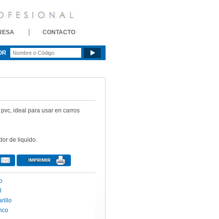
RESA
CONTACTO
OR
vc, ideal para usar en carros
or de liquido.
o
l
rillo
nco