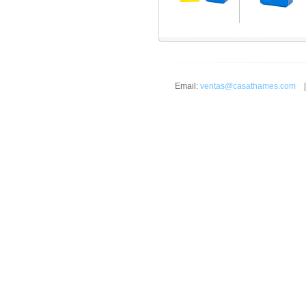
Email:
ventas@casathames.com
| 