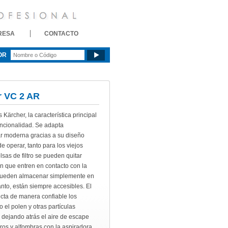
RESA
CONTACTO
OR
r VC 2 AR
Kärcher, la característica principal
uncionalidad. Se adapta
iar moderna gracias a su diseño
de operar, tanto para los viejos
sas de filtro se pueden quitar
in que entren en contacto con la
 pueden almacenar simplemente en
tanto, están siempre accesibles. El
ecta de manera confiable los
el polen y otras partículas
dejando atrás el aire de escape
ros y alfombras con la aspiradora