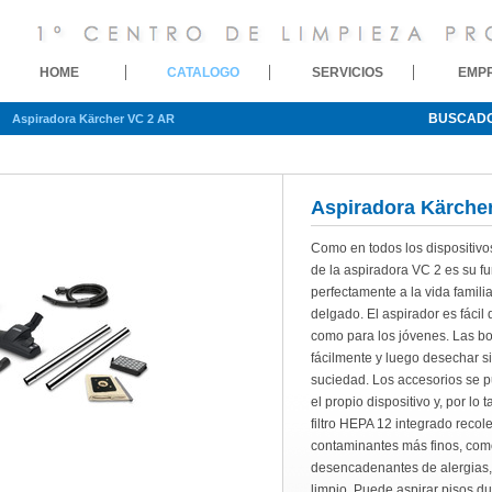
HOME
CATALOGO
SERVICIOS
EMP
BUSCAD
Aspiradora Kärcher VC 2 AR
Aspiradora Kärche
Como en todos los dispositivos 
de la aspiradora VC 2 es su f
perfectamente a la vida famil
delgado. El aspirador es fácil 
como para los jóvenes. Las bol
fácilmente y luego desechar s
suciedad. Los accesorios se
el propio dispositivo y, por lo 
filtro HEPA 12 integrado recol
contaminantes más finos, como 
desencadenantes de alergias, 
limpio. Puede aspirar pisos du