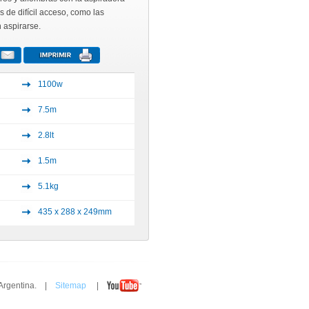
s de difícil acceso, como las
 aspirarse.
1100w
7.5m
2.8lt
1.5m
5.1kg
435 x 288 x 249mm
 Argentina. |
Sitemap
|