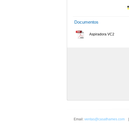
Documentos
Aspiradora VC2
Email:
ventas@casathames.com
| 