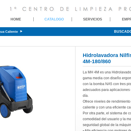
HOME
CATALOGO
SERVICIOS
EMP
BUSCAD
gua Caliente
Hidrolavadora Nilf
4M-180/860
La MH 4M es una Hidrolavador
gama media con diseño ergon
con la bomba NA5 con tres pis
adecuados para aplicaciones 
día.
Ofrece niveles de rendimiento
caliente y con una eficiente c
Por otra parte, el sistema de c
comodidad del usuario y la man
seguridad global de la máquin
▪ Alta eficiencia con motores d