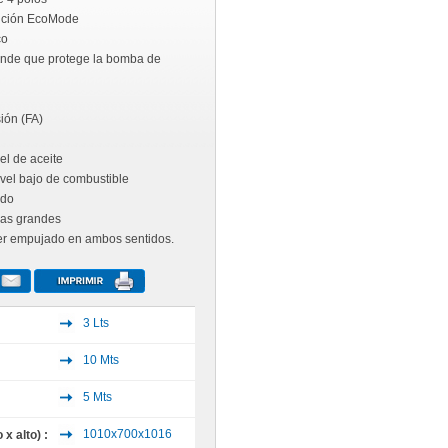
unción EcoMode
co
rande que protege la bomba de
ión (FA)
el de aceite
ivel bajo de combustible
rdo
das grandes
 ser empujado en ambos sentidos.
3 Lts
10 Mts
5 Mts
1010x700x1016
x alto) :