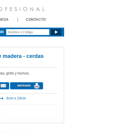
RESA
CONTACTO
OR
e madera - cerdas
as, grills y hornos.
6cm x 19cm