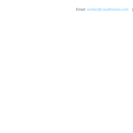
Email:
ventas@casathames.com
| 