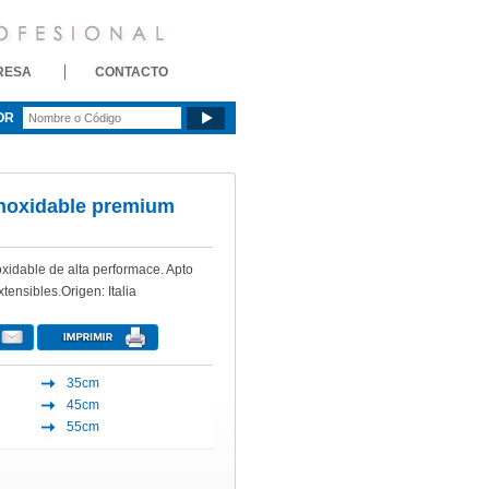
RESA
CONTACTO
OR
inoxidable premium
oxidable de alta performace. Apto
tensibles.Origen: Italia
35cm
45cm
55cm