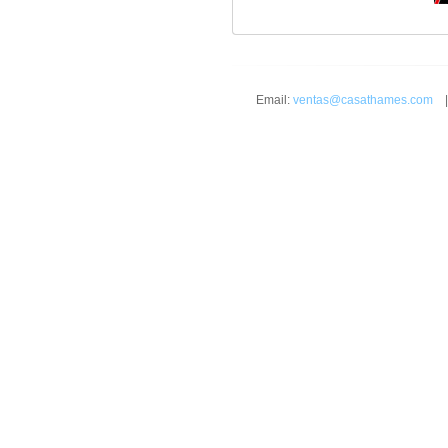
Email:
ventas@casathames.com
| 