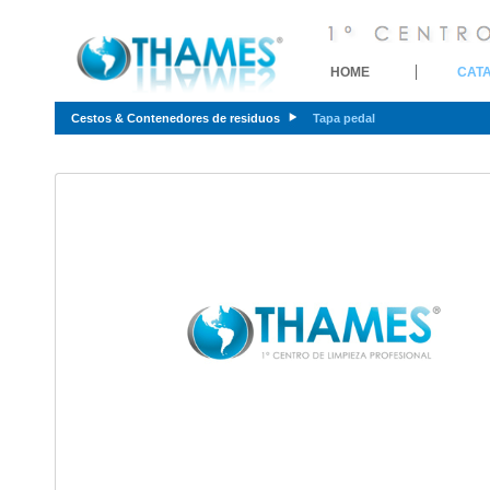
HOME
CAT
Cestos & Contenedores de residuos
Tapa pedal