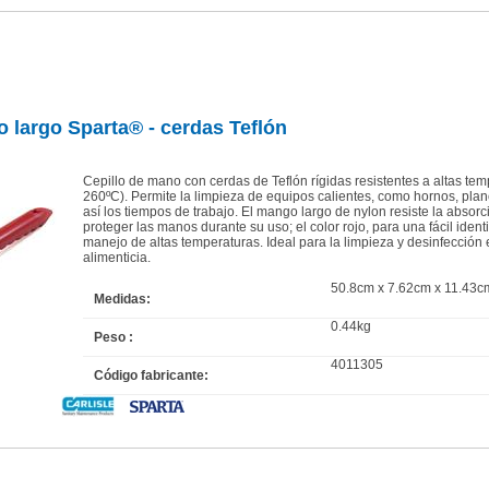
 largo Sparta® - cerdas Teflón
Cepillo de mano con cerdas de Teflón rígidas resistentes a altas tem
260ºC). Permite la limpieza de equipos calientes, como hornos, pla
así los tiempos de trabajo. El mango largo de nylon resiste la absorc
proteger las manos durante su uso; el color rojo, para una fácil identi
manejo de altas temperaturas. Ideal para la limpieza y desinfección e
alimenticia.
50.8cm x 7.62cm x 11.43c
Medidas:
0.44kg
Peso :
4011305
Código fabricante: