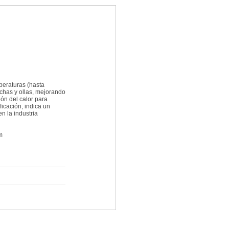
peraturas (hasta
nchas y ollas, mejorando
ión del calor para
ficación, indica un
n la industria
m