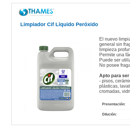
Limpiador Cif Líquido Peróxido
El nuevo limpi
general sin fr
limpieza profu
Permite una fác
Puede ser utili
No posee frag
Apto para ser 
- pisos, cerámi
plásticas, lava
cromadas, vidri
Presentación:
Dilución: